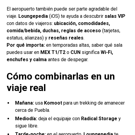
El aeropuerto también puede ser parte agradable del
viaje.
Loungepedia
(iOS) te ayuda a descubrir
salas VIP
con datos de viajeros:
ubicación, comodidades,
comida/bebida, duchas, reglas de acceso
(tarjetas,
estatus, alianzas) y
reseñas reales
.
Por qué importa:
en temporadas altas, saber qué sala
puedes usar en
MEX T1/T2
o
CUN
significa
Wi-Fi,
enchufes y calma
antes de despegar.
Cómo combinarlas en un
viaje real
Mañana:
usa
Komoot
para un trekking de amanecer
cerca de Puebla.
Mediodía:
deja el equipaje con
Radical Storage
y
sigue libre.
Tarde-noche:
en el aeropuerto,
Loungepedia
te